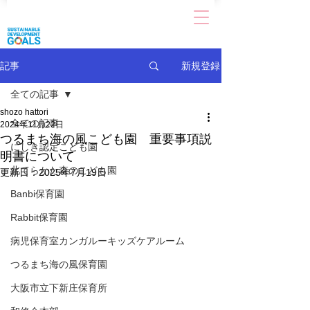
新規登録
記事
全ての記事
shozo hattori
全ての記事
2024年11月22日
つるまち海の風こども園 重要事項説
にしき認定こども園
明書について
北てらかた森のこども園
更新日：
2025年7月19日
Banbi保育園
Rabbit保育園
病児保育室カンガルーキッズケアルーム
つるまち海の風保育園
大阪市立下新庄保育所