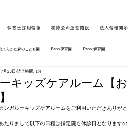
保育士採用情報
和修会の運営施設
法人情報開
北てらかた森のこども園
Banbi保育園
Rabbit保育園
年7月23日
読了時間: 1分
ム
つるまち海の風保育園
大阪市立下新庄保育所
和修会本
ーキッズケアルーム【お
】
カンガルーキッズケアルームをご利用いただきありがと
あたりまして以下の日程は指定院も休診日となりますの