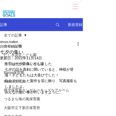
新規登録
記事
全ての記事
shozo hattori
全ての記事
2021年9月17日
七夕の集い
にしき認定こども園
更新日：
2022年11月14日
北てらかた森のこども園
今日は七夕の集いをしました
七夕の話を真剣に聞いていると、神様が登
Banbi保育園
場！子どもたちは大喜びでした！
自分でつくった製作を笹に飾り、写真撮影も
Rabbit保育園
しましたよ。
病児保育室カンガルーキッズケアルーム
みんなの願い事が叶いますように。
つるまち海の風保育園
大阪市立下新庄保育所