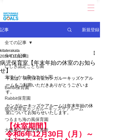
新規登録
記事
全ての記事
kitaterakata
全ての記事
2024年11月29日
病児保育室【年末年始の休室のお知ら
にしき認定こども園
せ】
北てらかた森のこども園
平素は、病児保育室カンガルーキッズケアル
ームをご利用いただきありがとうございま
Banbi保育園
す。
Rabbit保育園
カンガルーキッズケアルームは年末年始の休
病児保育室カンガルーキッズケアルーム
室についてお知らせいたします。
つるまち海の風保育園
【休室期間】
大阪市立下新庄保育所
令和6年12月30日（月）～