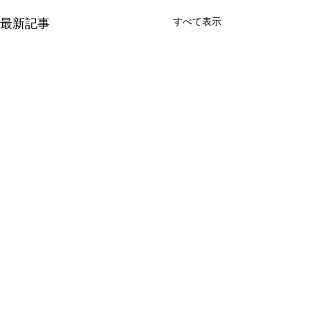
すべて表示
最新記事
カンガルーキッズケアル
カンガルーキッ
ーム【台風６号につい
ーム【指定医院
て】
いて】
平素は、病児保育室カンガル
平素は、病児保育
コメント
ーキッズケアルームをご利用
ーキッズケアルー
いただきありがとうございま
いただきありがと