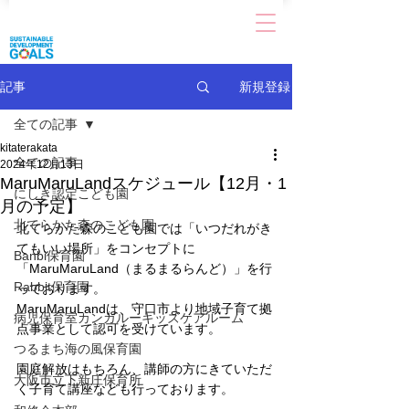
新規登録
記事
全ての記事
kitaterakata
全ての記事
2024年12月13日
MaruMaruLandスケジュール【12月・1
にしき認定こども園
月の予定】
北てらかた森のこども園
北てらかた森のこども園では
「いつだれがき
てもいい場所」
をコンセプトに
Banbi保育園
「MaruMaruLand（まるまるらんど）」を行
Rabbit保育園
っております。
MaruMaruLandは、守口市より地域子育て拠
病児保育室カンガルーキッズケアルーム
点事業として認可を受けています。
つるまち海の風保育園
園庭解放はもちろん、講師の方にきていただ
大阪市立下新庄保育所
く子育て講座なども行っております。