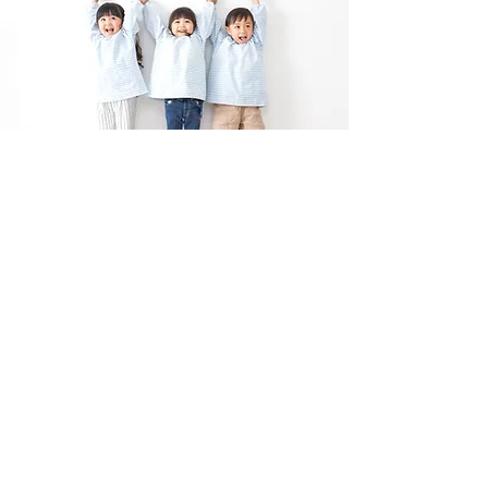
アクセス
〒570-0033 大阪府守口市大宮通4
丁目4−14
06-6991-9616
06-6991-9616