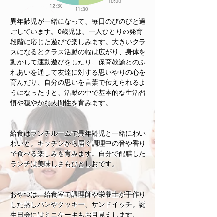
異年齢児が一緒になって、毎日のびのびと過
ごしています。0歳児は、一人ひとりの発育
段階に応じた遊びで楽しみます。大きいクラ
スになるとクラス活動の幅は広がり、身体を
動かして運動遊びをしたり、保育教諭とのふ
れあいを通して友達に対する思いやりの心を
育んだり、自分の思いを言葉で伝えられるよ
うになったりと、活動の中で基本的な生活習
慣や穏やかな人間性を育みます。
給食はランチルームで異年齢児と一緒にわい
わいと。キッチンから届く調理中の音や香り
で食べる楽しみを育みます。自分で配膳した
ランチは美味しさもひとしおです。
おやつは、給食室で調理師や栄養士が手作り
した蒸しパンやクッキー、サンドイッチ。誕
生日会にはミニケーキもお目見えします。